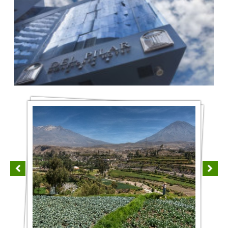
Adresse : Esq Pardo Con, C. Martir José Olaya 141, Miraflores,
Lima.
Tél: (01) 7120712
Site internet :
https://www.delpilarhotels.com
Arequipa - Posada del Monasterio ***