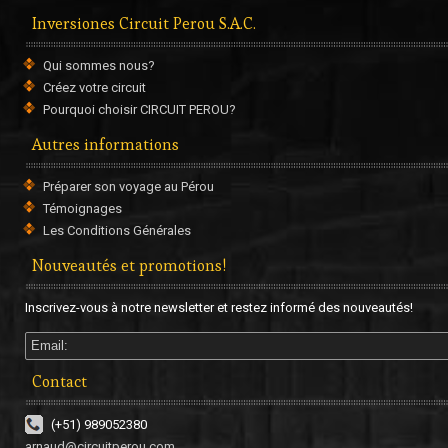
Inversiones Circuit Perou S.A.C.
Qui sommes nous?
Créez votre circuit
Pourquoi choisir CIRCUIT PEROU?
Autres informations
Préparer son voyage au Pérou
Témoignages
Adresse: Jr. Puno 681, Puno, Pérou.
Tél: (051) 369898
Les Conditions Générales
Site internet:
www.condelemosinn.com
Nouveautés et promotions!
Inscrivez-vous à notre newsletter et restez informé des nouveautés!
Cusco - San Agustin International ***
Contact
(+51) 989052380
arnaud@circuitperou.com