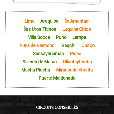
Lima
Arequipa
Île Amantani
Adresse : Calle Santa Catalina 300, Arequipa, Pérou.
Îles Uros Titinos
Luquina Chico
Tél: (054) 206565
Site internet :
www.hotelessanagustin.com.pe
Villa Socca
Puno
Lampa
Puya de Raimondi
Raqchi
Cusco
Île Amantani - Chez Irma ***
Sacsayhuaman
Pisac
Salines de Maras
Ollantaytambo
Machu Picchu
Mirador de chonta
Puerto Maldonado
CIRCUITS CONSEILLÉS
Adresse: Colono, Île Amantani, Lac Titicaca.