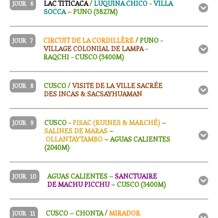
LAC TITICACA
/
LUQUINA CHICO
-
VILLA
JOUR
6
SOCCA
– PUNO (3827M)
CIRCUIT DE LA CORDILLÈRE
/ PUNO -
JOUR
7
VILLAGE COLONIIAL DE LAMPA
-
RAQCHI - CUSCO (3400M)
CUSCO /
VISITE DE LA VILLE SACRÉE
JOUR
8
DES INCAS & SACSAYHUAMAN
CUSCO -
PISAC (RUINES & MARCHÉ)
–
JOUR
9
SALINES DE MARAS
–
OLLANTAYTAMBO
– AGUAS CALIENTES
(2040M)
AGUAS CALIENTES –
SANCTUAIRE
JOUR
10
DE MACHU PICCHU
– CUSCO (3400M)
CUSCO – CHONTA /
MIRADOR
JOUR
11