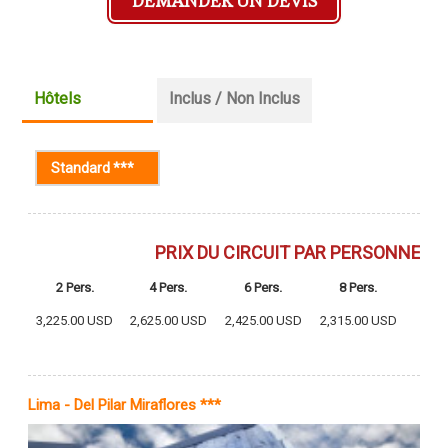
DEMANDER UN DEVIS
Hôtels
Inclus / Non Inclus
Standard ***
(onglet actif)
PRIX DU CIRCUIT PAR PERSONNE
2 Pers.
4 Pers.
6 Pers.
8 Pers.
C
3,225.00 USD
2,625.00 USD
2,425.00 USD
2,315.00 USD
Lima - Del Pilar Miraflores ***