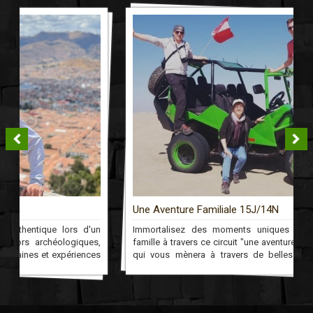
Tél: Non disponible
Site internet: Non disponible
Luquina Chico - Chez l'habitant ***
Une Aventure Familiale 15J/14N
Adresse: Luquina Chico, Péninsule de Chucuito, Pérou.
n
Immortalisez des moments uniques et inoubliables en
Tél: Non disponible.
,
famille à travers ce circuit "une aventure familiale" au Pérou
Site internet: Non disponible.
s
qui vous mènera à travers de belles activités sportives
s
jusqu'au Machu Picchu!
Puno - Conde de Lemos ***