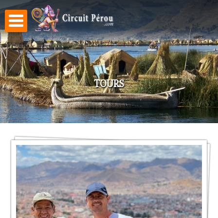
Aller au
contenu
principal
TOURS
Pages