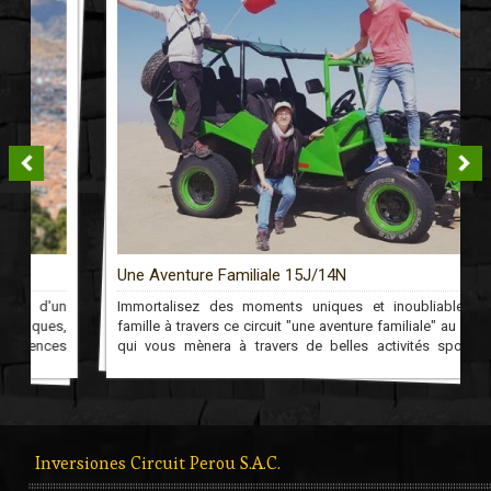
Une Aventure Familiale 15J/14N
n
Immortalisez des moments uniques et inoubliables en
,
famille à travers ce circuit "une aventure familiale" au Pérou
s
qui vous mènera à travers de belles activités sportives
s
jusqu'au Machu Picchu!
Inversiones Circuit Perou S.A.C.