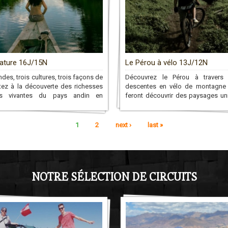
ature 16J/15N
Le Pérou à vélo 13J/12N
des, trois cultures, trois façons de
Découvrez le Pérou à travers 
rtez à la découverte des richesses
descentes en vélo de montagne
lles vivantes du pays andin en
feront découvrir des paysages un
nt des moments authentiques de
raviront les aimants de la nature et 
circuit au Pérou avec des
tés locales, souvent isolées du
1
2
next ›
last »
oderne.
NOTRE SÉLECTION DE CIRCUITS