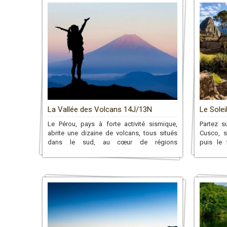
La Vallée des Volcans 14J/13N
Le Solei
Le Pérou, pays à forte activité sismique,
Partez s
abrite une dizaine de volcans, tous situés
Cusco, s
dans le sud, au cœur de régions
puis le 
touristiques spectaculaires. Cet itinéraire
commenc
authentique vous permettra d’admirer de
nombreux volcans, dont le plus haut du
pays, le majestueux Coropuna, culminant à 6
425 mètres d’altitude. »