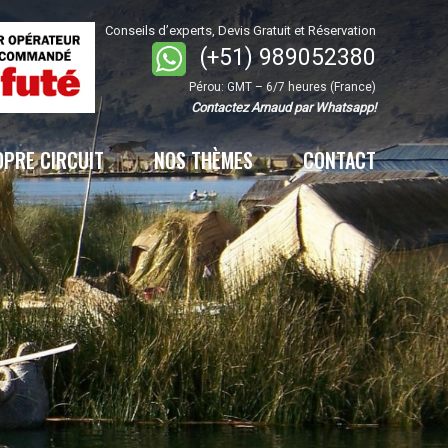
Conseils d’experts, Devis Gratuit et Réservation
(+51) 989052380
Pérou: GMT – 6/7 heures (France)
Contactez Arnaud par Whatsapp!
OPRE CIRCUIT
NOS THÈMES
CONTACT