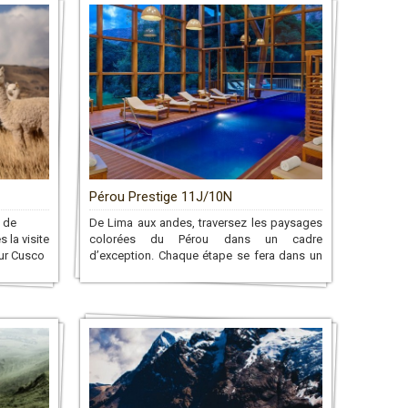
Pérou Prestige 11J/10N
s de
De Lima aux andes, traversez les paysages
 la visite
colorées du Pérou dans un cadre
sur Cusco
d’exception. Chaque étape se fera dans un
 ainsi
cadre unique!
 de vous
de Puno
des