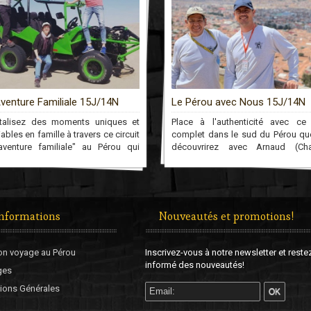
rou avec Nous 15J/14N
Promotion Mars Autotour 14J
à l'authenticité avec ce circuit
Voyagez en liberté en voiture priv
et dans le sud du Pérou que vous
chauffeur francophone. Les cond
vrirez avec Arnaud (Chauffeur
de conduite étant particulières au
 et Féliciano (Guide)! Ensemble, il
vous disposerez d’un chauffeur q
eront découvrir le Pérou profond à
conduira aux sites que vous désir
rs son peuple, sa culture et sa
au long du circuit!
versité. Un voyage que nous
ierez jamais!
informations
Nouveautés et promotions!
on voyage au Pérou
Inscrivez-vous à notre newsletter et reste
informé des nouveautés!
ges
ions Générales