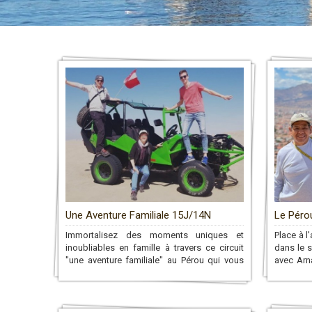
Pages
Une Aventure Familiale 15J/14N
Le Péro
Immortalisez des moments uniques et
Place à l
inoubliables en famille à travers ce circuit
dans le 
"une aventure familiale" au Pérou qui vous
avec Arn
mènera à travers de belles activités
(Guide)! 
sportives jusqu'au Machu Picchu!
le Pérou
culture 
nous n'ou