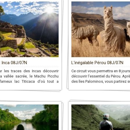
l Inca 08J/07N
L'inégalable Pérou 08J/07N
ur les traces des Incas découvrir
Ce circuit vous permettra en 8 jour
a vallée sacrée, le Machu Picchu
découvrir l'essentiel du Pérou. Après
fameux lac Titicaca d'où tout a
des îles Palominos, vous partirez 
é!
découvrir la vallée sacrée des Incas
que le fameux Machu Picchu avant
rendre dans la région altiplanique 
pour y découvrir le lac Titicaca et 
communautés Indigènes!