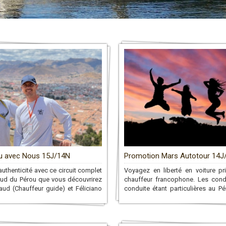
u avec Nous 15J/14N
Promotion Mars Autotour 14J
'authenticité avec ce circuit complet
Voyagez en liberté en voiture pr
sud du Pérou que vous découvrirez
chauffeur francophone. Les cond
aud (Chauffeur guide) et Féliciano
conduite étant particulières au P
Ensemble, il vous feront découvrir
disposerez d’un chauffeur 
 profond à travers son peuple, sa
conduira aux sites que vous désir
et sa biodiversité. Un voyage que
long du circuit!
blierez jamais!