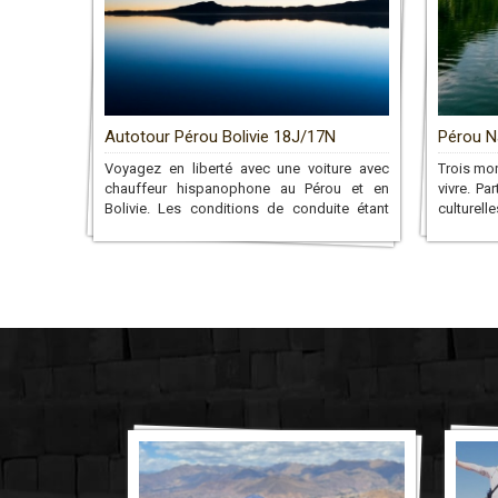
Autotour Pérou Bolivie 18J/17N
Pérou N
Voyagez en liberté avec une voiture avec
Trois mon
chauffeur hispanophone au Pérou et en
vivre. Pa
Bolivie. Les conditions de conduite étant
culture
particulières au Pérou, vous disposerez d’un
partagea
chauffeur qui vous conduira aux sites que
votre 
vous désirez tout au long du circuit!
communau
monde m