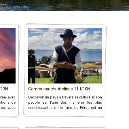
/13N
Communautés Andines 11J/10N
ivée avec
Découvrir un pays à travers sa culture et son
itions de
peuple est l'une des manières les plus
érou, vous
enrichissantes de le faire. Le Pérou est un
qui vous
lieu idéal pour cela car il compte de
ez tout au
nombreuses communautés andines.